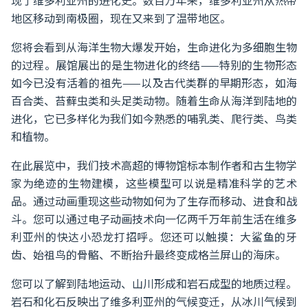
现了维多利亚州的进化史。数百万年来，维多利亚州从热带
地区移动到南极圈，现在又来到了温带地区。
您将会看到从海洋生物大爆发开始，生命进化为多细胞生物
的过程。展馆展出的是生物进化的终结——特别的生物形态
如今已没有活着的祖先——以及古代类群的早期形态，如海
百合类、苔藓虫类和头足类动物。随着生命从海洋到陆地的
进化，它已多样化为我们如今熟悉的哺乳类、爬行类、鸟类
和植物。
在此展览中，我们技术高超的博物馆标本制作者和古生物学
家为绝迹的生物建模，这些模型可以说是精准科学的艺术
品。通过动画重现这些动物如何为了生存而移动、进食和战
斗。您可以通过电子动画技术向一亿两千万年前生活在维多
利亚州的快达小恐龙打招呼。您还可以触摸：大鲨鱼的牙
齿、始祖鸟的骨骼、不断抬升最终变成格兰屏山的海床。
您可以了解到陆地运动、山川形成和岩石成型的地质过程。
岩石和化石反映出了维多利亚州的气候变迁，从冰川气候到