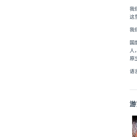
我
这
我
国
人
原
语言
游