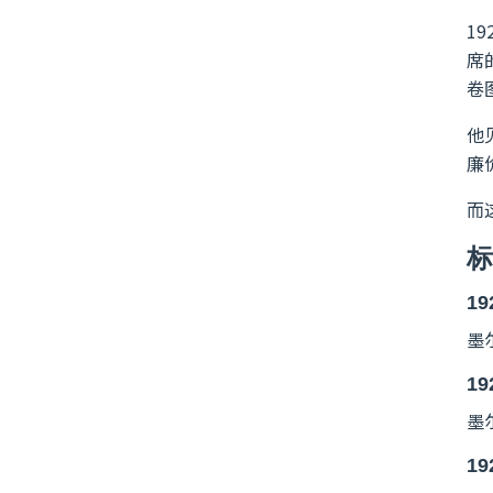
1
席
卷
他
廉
而
标
19
墨
19
墨
19