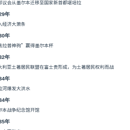
邦议会从墨尔本迁移至国家新首都堪培拉
29年
入经济大萧条
30年
法拉普神驹”赢得墨尔本杯
32年
大利亚土著居民联盟在富士贵形成，为土著居民权利而战
34年
拉河爆发大洪水
34年
尔本战争纪念馆开馆
35年