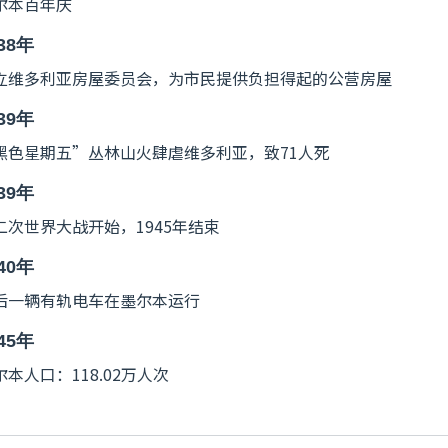
尔本百年庆
38年
立维多利亚房屋委员会，为市民提供负担得起的公营房屋
39年
黑色星期五”丛林山火肆虐维多利亚，致71人死
39年
二次世界大战开始，1945年结束
40年
后一辆有轨电车在墨尔本运行
45年
尔本人口：118.02万人次