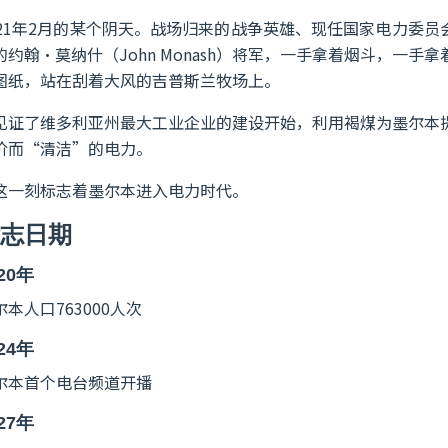
921年2月的某个阴天。战场归来的战争英雄、现任国家电力委员
的约翰·莫纳什（John Monash）将军，一手拿着烟斗，一手拿
图纸，站在刮着大风的吉普斯兰牧场上。
见证了维多利亚州最大工业企业的建设开始，利用褐煤为墨尔本
价而“清洁”的电力。
这一刻标志着墨尔本进入电力时代。
志日期
20年
尔本人口763000人次
24年
尔本首个电台频道开播
27年