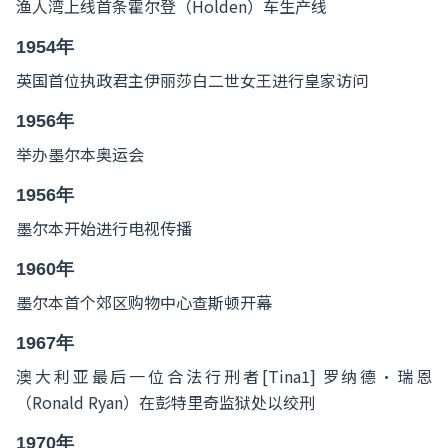
渔人湾上线首条霍尔登（Holden）车生产线
1954年
英国首位执政君主伊丽莎白二世女王进行皇家访问
1956年
举办墨尔本奥运会
1956年
墨尔本开始进行电视传播
1960年
墨尔本首个郊区购物中心查斯顿开幕
1967年
澳大利亚最后一位合法行刑者[Tina1] 罗纳德·瑞恩
（Ronald Ryan）在彭特里奇监狱处以绞刑
1970年