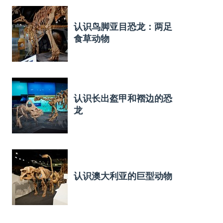
认识鸟脚亚目恐龙：两足
食草动物
认识长出盔甲和褶边的恐
龙
认识澳大利亚的巨型动物